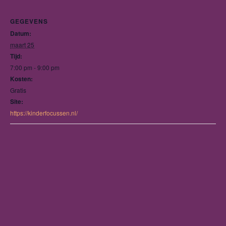
GEGEVENS
Datum:
maart 25
Tijd:
7:00 pm - 9:00 pm
Kosten:
Gratis
Site:
https://kinderfocussen.nl/