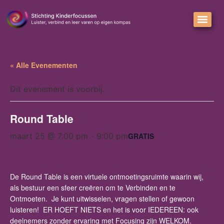
« Alle Evenementen
Dit evenement is voorbij.
Round Table
GRATIS
maart 25 @ 7:00 pm
-
9:00 pm
De Round Table is een virtuele ontmoetingsruimte waarin wij,
als bestuur een sfeer creëren om te Verbinden en te
Ontmoeten. Je kunt uitwisselen, vragen stellen of gewoon
luisteren! ER HOEFT NIETS en het is voor IEDEREEN: ook
deelnemers zonder ervaring met Focusing zijn WELKOM.