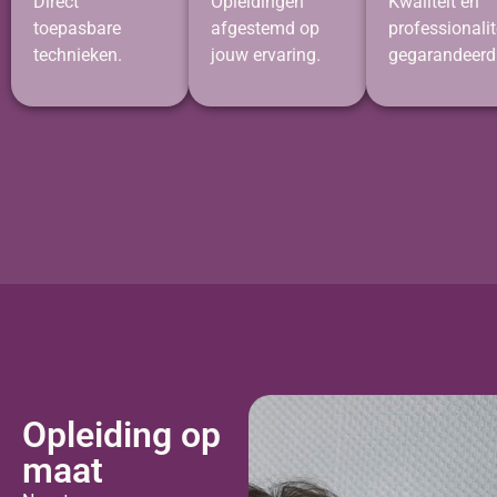
Direct
Opleidingen
Kwaliteit en
toepasbare
afgestemd op
professionalit
technieken.
jouw ervaring.
gegarandeerd
Opleiding op
maat