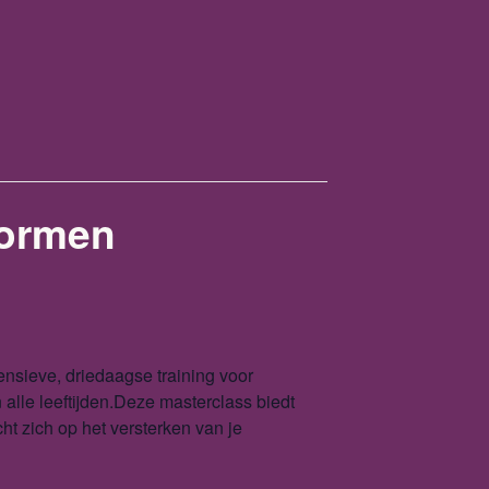
vormen
sieve, driedaagse training voor
alle leeftijden.Deze masterclass biedt
ht zich op het versterken van je