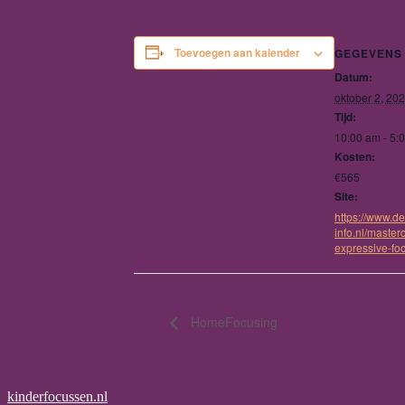
Toevoegen aan kalender
GEGEVENS
Datum:
oktober 2, 20
Tijd:
10:00 am - 5:
Kosten:
€565
Site:
https://www.de
info.nl/master
expressive-fo
HomeFocusing
kinderfocussen.nl