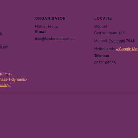
ORGANISATOR
LOCATIE
Harriet Teeuw
Meppel
E-mail
Ceintuurbaan 106
25
info@kinderfocussen.nl
Meppel
,
Overijssel
7941 
00 pm
Netherlands
+ Google Ma
Telefoon
0652105938
ruimte-
class-1-dynamic-
cusing/