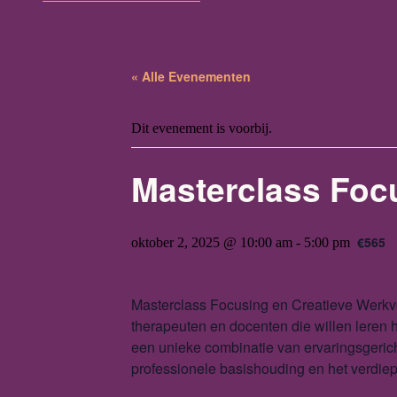
« Alle Evenementen
Dit evenement is voorbij.
Masterclass Foc
€565
oktober 2, 2025 @ 10:00 am
-
5:00 pm
Masterclass Focusing en Creatieve Werkv
therapeuten en docenten die willen leren 
een unieke combinatie van ervaringsgericht
professionele basishouding en het verdie