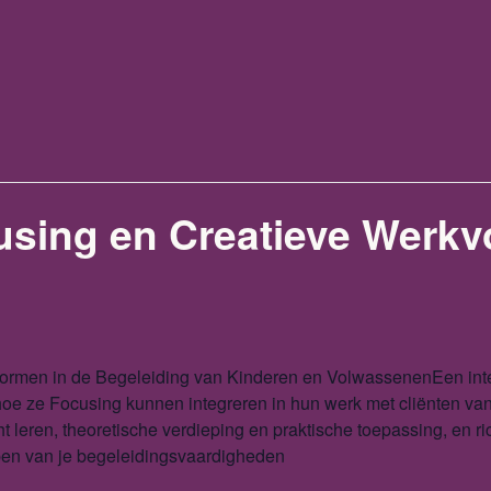
using en Creatieve Werk
ormen in de Begeleiding van Kinderen en VolwassenenEen inten
hoe ze Focusing kunnen integreren in hun werk met cliënten van 
 leren, theoretische verdieping en praktische toepassing, en ric
pen van je begeleidingsvaardigheden