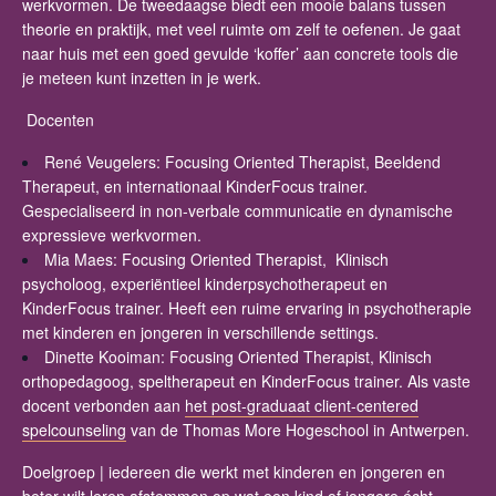
werkvormen. De tweedaagse biedt een mooie balans tussen
theorie en praktijk, met veel ruimte om zelf te oefenen. Je gaat
naar huis met een goed gevulde ‘koffer’ aan concrete tools die
je meteen kunt inzetten in je werk.
Docenten
René Veugelers: Focusing Oriented Therapist, Beeldend
Therapeut, en internationaal KinderFocus trainer.
Gespecialiseerd in non-verbale communicatie en dynamische
expressieve werkvormen.
Mia Maes: Focusing Oriented Therapist, Klinisch
psycholoog, experiëntieel kinderpsychotherapeut en
KinderFocus trainer. Heeft een ruime ervaring in psychotherapie
met kinderen en jongeren in verschillende settings.
Dinette Kooiman: Focusing Oriented Therapist, Klinisch
orthopedagoog, speltherapeut en KinderFocus trainer. Als vaste
docent verbonden aan
het post-graduaat client-centered
spelcounseling
van de Thomas More Hogeschool in Antwerpen.
Doelgroep
| iedereen die werkt met kinderen en jongeren en