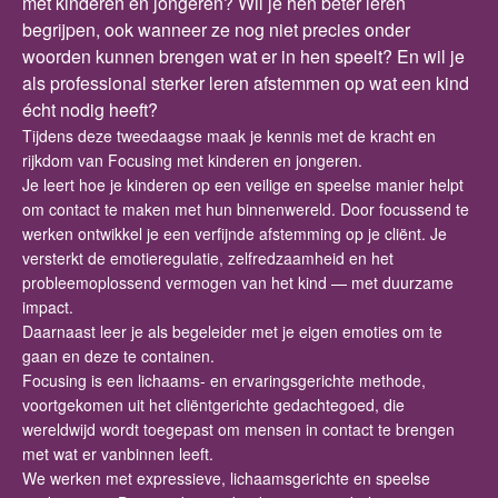
met kinderen en jongeren? Wil je hen beter leren
begrijpen, ook wanneer ze nog niet precies onder
woorden kunnen brengen wat er in hen speelt? En wil je
als professional sterker leren afstemmen op wat een kind
écht nodig heeft?
Tijdens deze tweedaagse maak je kennis met de kracht en
rijkdom van Focusing met kinderen en jongeren.
Je leert hoe je kinderen op een veilige en speelse manier helpt
om contact te maken met hun binnenwereld. Door focussend te
werken ontwikkel je een verfijnde afstemming op je cliënt. Je
versterkt de emotieregulatie, zelfredzaamheid en het
probleemoplossend vermogen van het kind — met duurzame
impact.
Daarnaast leer je als begeleider met je eigen emoties om te
gaan en deze te containen.
Focusing is een lichaams- en ervaringsgerichte methode,
voortgekomen uit het cliëntgerichte gedachtegoed, die
wereldwijd wordt toegepast om mensen in contact te brengen
met wat er vanbinnen leeft.
We werken met expressieve, lichaamsgerichte en speelse