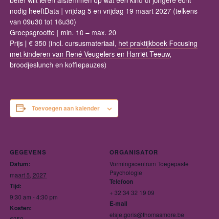
beter wilt leren afstemmen op wat een kind of jongere écht
nodig heeft
Data
| vrijdag 5 en vrijdag 19 maart 2027 (telkens
van 09u30 tot 16u30)
Groepsgrootte
| min. 10 – max. 20
Prijs
| € 350 (incl. cursusmateriaal,
het praktijkboek Focusing
met kinderen van René Veugelers en Harriët Teeuw
,
broodjeslunch en koffiepauzes)
Toevoegen aan kalender
GEGEVENS
ORGANISATOR
Datum:
Vormingscentrum Toegepaste
Psychologie
maart 5, 2027
Telefoon
Tijd:
+ 32 34 32 19 09
9:30 am - 4:30 pm
E-mail
Kosten:
elsje.goris@thomasmore.be
€350