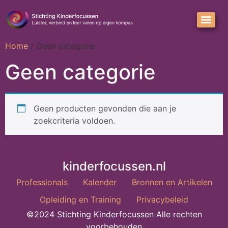
Home
/ Geen categorie
Geen categorie
Geen producten gevonden die aan je
zoekcriteria voldoen.
kinderfocussen.nl
Professionals
Kalender
Bronnen en Artikelen
Opleiding en Training
Privacybeleid
©2024 Stichting Kinderfocussen Alle rechten
voorbehouden